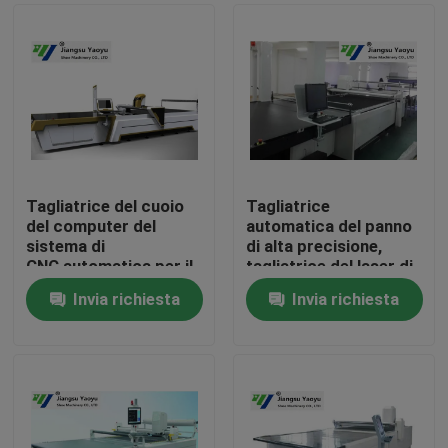
Tagliatrice del cuoio
Tagliatrice
del computer del
automatica del panno
sistema di
di alta precisione,
CNC automatica per il
tagliatrice del laser di
giocattolo della
CNC
Invia richiesta
Invia richiesta
peluche
Casa
Prodotti
Circa noi