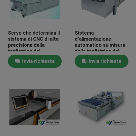
Giro della fabbrica
Servo che determina il
Sistema
Controllo di qualità
sistema di CNC di alta
d'alimentazione
precisione della
automatico su misura
tagliatrice del
della tagliatrice del
Contattici
computer automatico
computer della prova
Invia richiesta
Invia richiesta
40T della polvere
Richieda una citazione
Macchina tagliante idraulica
Macchina tagliante della pressa idraulica
Tagliatrice idraulica del braccio dell'oscillazione