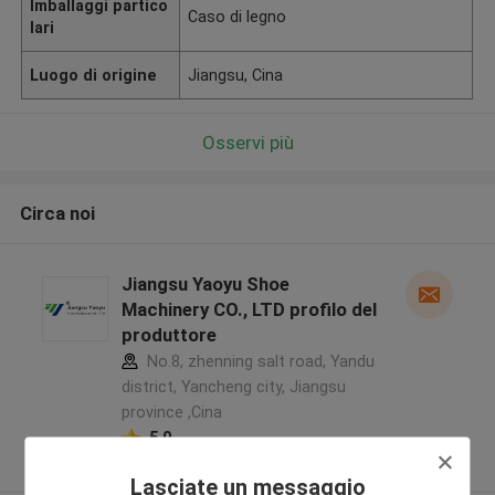
Imballaggi partico
Caso di legno
lari
Luogo di origine
Jiangsu, Cina
Osservi più
Circa noi
Jiangsu Yaoyu Shoe
Machinery CO., LTD profilo del
produttore
No.8, zhenning salt road, Yandu
district, Yancheng city, Jiangsu
province ,Cina
5.0
Fornitore verificato
Lasciate un messaggio