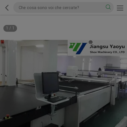
1
/
1