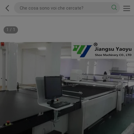
1
/
1