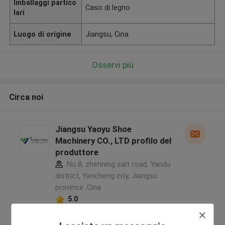
Imballaggi partico
Caso di legno
lari
Luogo di origine
Jiangsu, Cina
Osservi più
Circa noi
Jiangsu Yaoyu Shoe
Machinery CO., LTD profilo del
produttore
No.8, zhenning salt road, Yandu
district, Yancheng city, Jiangsu
province ,Cina
5.0
Fornitore verificato