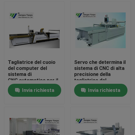
Tagliatrice del cuoio
Servo che determina il
del computer del
sistema di CNC di alta
sistema di
precisione della
CNC automatica per il
tagliatrice del
giocattolo della
computer automatico
Invia richiesta
Invia richiesta
peluche
Casa
Prodotti
Circa noi