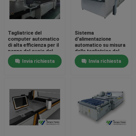
Giro della fabbrica
Tagliatrice del
Sistema
Controllo di qualità
computer automatico
d'alimentazione
di alta efficienza per il
automatico su misura
panno del cuoio del
della tagliatrice del
Contattici
sofà
computer della prova
Invia richiesta
Invia richiesta
40T della polvere
Richieda una citazione
Macchina tagliante idraulica
Macchina tagliante della pressa idraulica
Tagliatrice idraulica del braccio dell'oscillazione