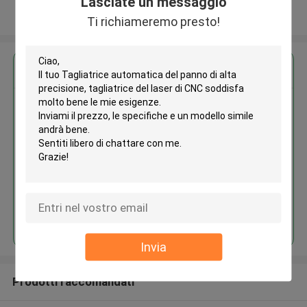
Lasciate un messaggio
Osservi più
Ti richiameremo presto!
Ottieni il miglior prezzo per
Tagliatrice automatica del
panno di alta precisione,
tagliatrice del laser di CNC
Continua
Invia
Prodotti raccomandati