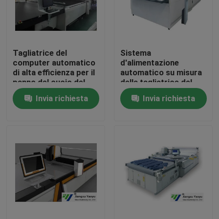
Giro della fabbrica
Tagliatrice del
Sistema
Controllo di qualità
computer automatico
d'alimentazione
di alta efficienza per il
automatico su misura
panno del cuoio del
della tagliatrice del
Contattici
sofà
computer della prova
Invia richiesta
Invia richiesta
40T della polvere
Richieda una citazione
Macchina tagliante idraulica
Macchina tagliante della pressa idraulica
Tagliatrice idraulica del braccio dell'oscillazione