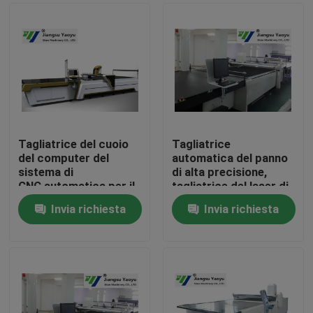
Tagliatrice del cuoio
Tagliatrice
del computer del
automatica del panno
sistema di
di alta precisione,
CNC automatica per il
tagliatrice del laser di
giocattolo della
CNC
Invia richiesta
Invia richiesta
peluche
Casa
Prodotti
Circa noi