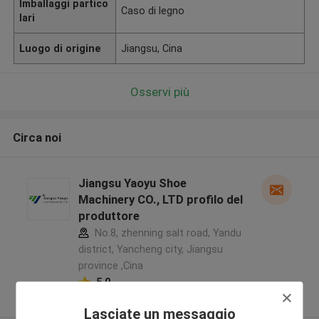
Imballaggi partico
Caso di legno
lari
Luogo di origine
Jiangsu, Cina
Osservi più
Circa noi
Jiangsu Yaoyu Shoe
Machinery CO., LTD profilo del
produttore
No.8, zhenning salt road, Yandu
district, Yancheng city, Jiangsu
province ,Cina
5.0
Fornitore verificato
Lasciate un messaggio