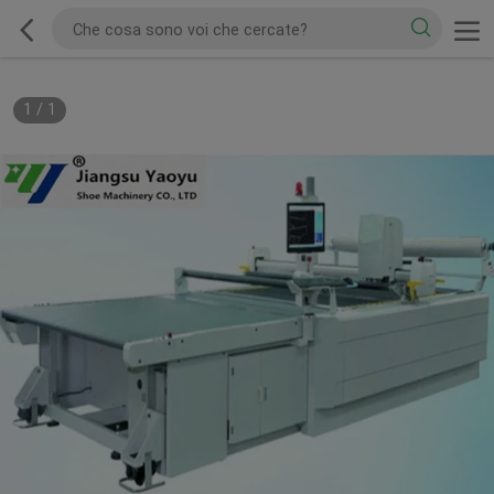
1
/
1