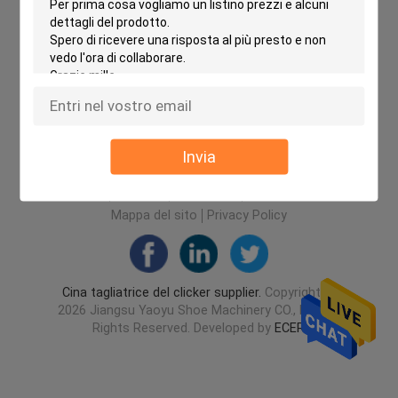
Invia
Casa
Circa noi
Contattaci
Desktop Site
Mappa del sito
Privacy Policy
Cina tagliatrice del clicker supplier.
Copyright ©
2026 Jiangsu Yaoyu Shoe Machinery CO., LTD. All
Rights Reserved. Developed by
ECER