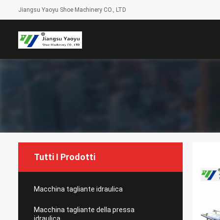
Jiangsu Yaoyu Shoe Machinery CO., LTD
Tutti I Prodotti
Macchina tagliante idraulica
Macchina tagliante della pressa
idraulica