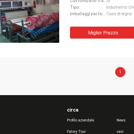
Customizatio trattato:
Sì
Tipo:
Indumento che
Imballaggi particolari:
Caso di legno
Miglior Prezzo
1
circa
Profilo aziendale
News
Fatory Tour
casi