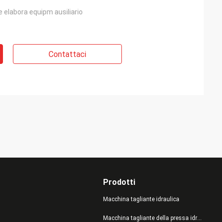
 elabora equipm ausiliario
Contattaci
Prodotti
Macchina tagliante idraulica
Macchina tagliante della pressa idraulica