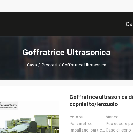
Ca
Goffratrice Ultrasonica
Casa
/
Prodotti
/
Goffratrice Ultrasonica
Goffratrice ultrasonica di
copriletto/lenzuolo
colore:
bianco
Parametro:
Può essere pe
Imballaggi particolari:
Caso di legno