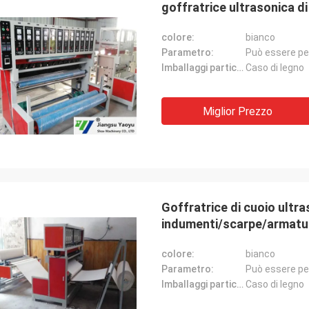
goffratrice ultrasonica d
colore:
bianco
Parametro:
Può essere pe
Imballaggi particolari:
Caso di legno
Miglior Prezzo
Goffratrice di cuoio ultra
indumenti/scarpe/armatu
colore:
bianco
Parametro:
Può essere pe
Imballaggi particolari:
Caso di legno