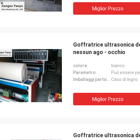
Miglior Prezzo
Goffratrice ultrasonica de
nessun ago - occhio
colore:
bianco
Parametro:
Può essere pe
Imballaggi particolari:
Caso di legno
Miglior Prezzo
Goffratrice ultrasonica de