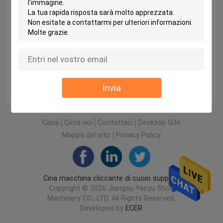
del prodotto e fa la macchina nella concorrenza
del mercato entrambe «di Yaoyu» nel paese ed
all'estero, vinto una buona reputazione, faccia
hong la macchina dell'acciaio che si trasforma in
in una del produttore famoso domestico della
tagliatrice.
La tecnologia brillante, l'inseguimento senza
fine, crea la qualità del diamante. Perseveriamo,
coerente e coerente.
Invia
Casa
Circa noi
Contattaci
Desktop Site
Mappa del sito
Privacy Policy
Cina macchina cliccante di cuoio supplier.
Copyright © 2026 Jiangsu Yaoyu Shoe
Machinery CO., LTD. All Rights Reserved.
Developed by
ECER