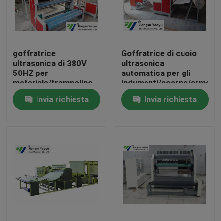
Giro della fabbrica
goffratrice
Goffratrice di cuoio
Controllo di qualità
ultrasonica di 380V
ultrasonica
50HZ per
automatica per gli
materiale/trampolino
indumenti/scarpe/armatu
Contattici
riflettenti
Invia richiesta
Invia richiesta
Richieda una citazione
Macchina tagliante idraulica
Macchina tagliante della pressa idraulica
Tagliatrice idraulica del braccio dell'oscillazione