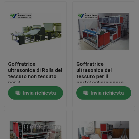
Goffratrice
Goffratrice
ultrasonica di Rolls del
ultrasonica del
tessuto non tessuto
tessuto per il
per il
portafoglio/signora
copriletto/lenzuolo
Handbag/copertura
Invia richiesta
Invia richiesta
della scarpa
Casa
Prodotti
Circa noi