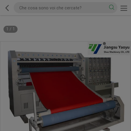
1
/
1