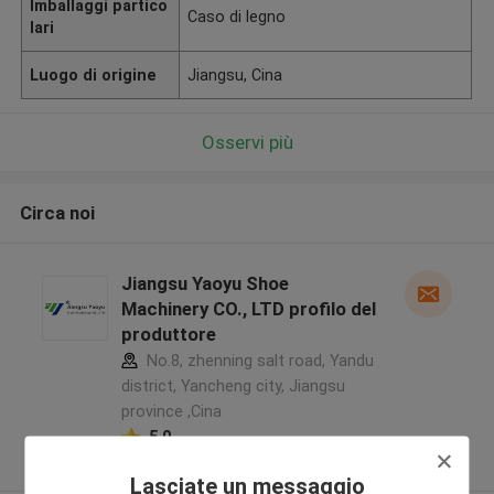
Imballaggi partico
Caso di legno
lari
Luogo di origine
Jiangsu, Cina
Osservi più
Circa noi
Jiangsu Yaoyu Shoe
Machinery CO., LTD profilo del
produttore
No.8, zhenning salt road, Yandu
district, Yancheng city, Jiangsu
province ,Cina
5.0
Fornitore verificato
Lasciate un messaggio