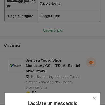
Imballaggi partico
Caso di legno
lari
Luogo di origine
Jiangsu, Cina
Osservi più
Circa noi
Jiangsu Yaoyu Shoe
Machinery CO., LTD profilo del
produttore
No.8, zhenning salt road, Yandu
district, Yancheng city, Jiangsu
province ,Cina
5.0
Fornitore verificato
Lasciate un messaggio