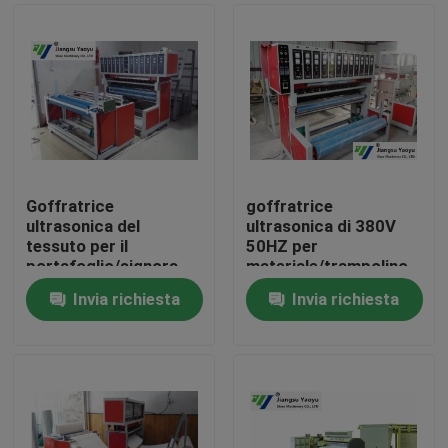
Goffratrice
goffratrice
ultrasonica del
ultrasonica di 380V
tessuto per il
50HZ per
portafoglio/signora
materiale/trampolino
Handbag/copertura
riflettenti
Invia richiesta
Invia richiesta
della scarpa
Casa
Prodotti
Circa noi