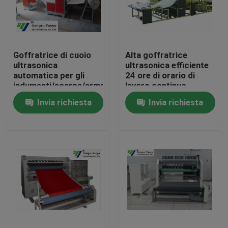
Giro della fabbrica
Goffratrice di cuoio
Alta goffratrice
Controllo di qualità
ultrasonica
ultrasonica efficiente
automatica per gli
24 ore di orario di
indumenti/scarpe/armatura
lavoro continuo
Contattici
Invia richiesta
Invia richiesta
Richieda una citazione
Macchina tagliante idraulica
Macchina tagliante della pressa idraulica
Tagliatrice idraulica del braccio dell'oscillazione