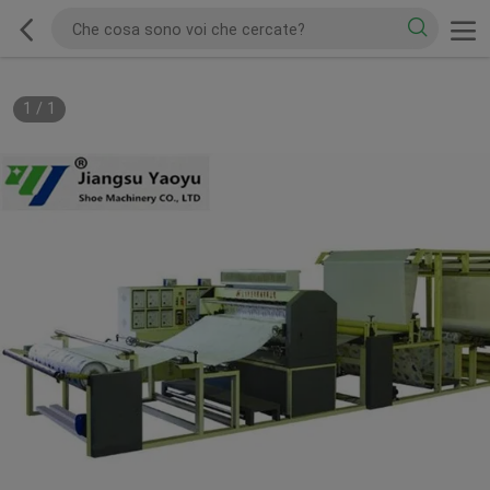
1
/
1