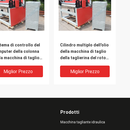
tema di controllo del
Cilindro multiplo dell'olio
puter della colonna
della macchina di taglio
la macchina di taglio
della taglierina del rotolo
 rotolo del cuoio del
del tessuto della lama
suto quattro
doppio
Miglior Prezzo
Miglior Prezzo
Prodotti
Macchina tagliante idraulica