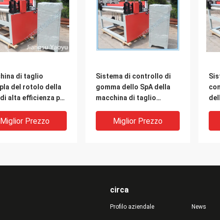
ina di taglio
Sistema di controllo di
Sis
pla del rotolo della
gomma dello SpA della
com
di alta efficienza per
macchina di taglio
del
C del cuoio genuino
dell'esposizione dello
del
schermo attivabile al
tes
Miglior Prezzo
Miglior Prezzo
tatto per il panno di
cuoio
circa
Profilo aziendale
News