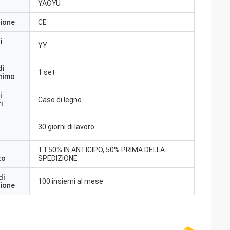
YAOYU
zione
CE
i
YY
di
1 set
inimo
i
Caso di legno
i
30 giorni di lavoro
a
TT50% IN ANTICIPO, 50% PRIMA DELLA
to
SPEDIZIONE
di
100 insiemi al mese
zione