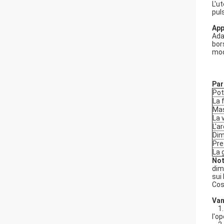
L'u
pul
App
Adat
bors
mode
Par
Pot
La 
Mas
La 
L'ar
Dim
Pre
La 
No
dim
sui 
Cos
Van
1. 
l'o