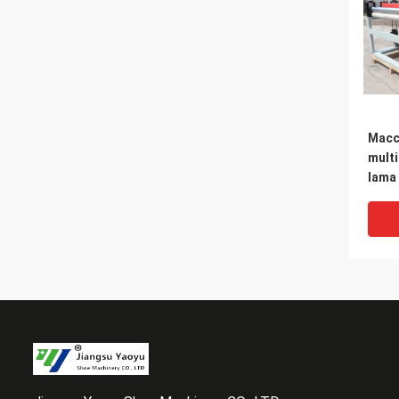
Macch
multi
lama 
il PV