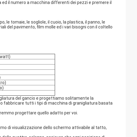
a ed il numero a macchina differenti dei pezzi e premere il
 le tomaie, le sogliole, il cuoio, la plastica, il panno, le
riali del pavimento, film molle ed i vari bisogni con il coltello
owatt)
)
tro)
o)
anigliatura del gancio e progettiamo solitamente la
abbricare tutti i tipi di macchina di granigliatura basata
potremmo progettare quello adatto per voi.
o di visualizzazione dello schermo attivabile al tatto,