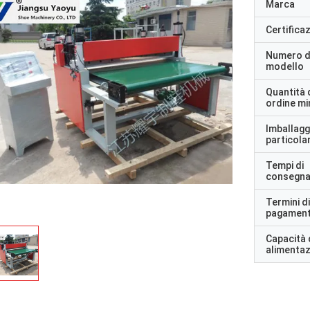
Marca
Certifica
Numero d
modello
Quantità 
ordine m
Imballagg
particolar
Tempi di
consegn
Termini di
pagamen
Capacità 
alimenta