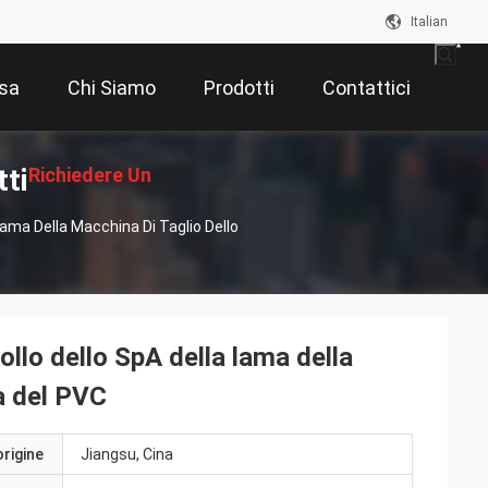
Italian
sa
Chi Siamo
Prodotti
Contattici
ti
Richiedere Un
 Lama Della Macchina Di Taglio Dello
Preventivo
ollo dello SpA della lama della
ia del PVC
origine
Jiangsu, Cina