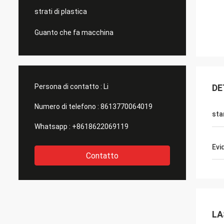
strati di plastica
Guanto che fa macchina
Persona di contatto :
Li
DE
Numero di telefono :
8613770064019
sta
Whatsapp :
+8618622069119
Evi
Contatto
LA