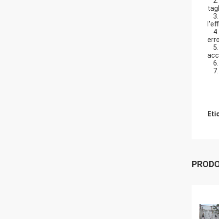
2. 
tag
3. 
l'e
4. 
err
5. 
acc
6. 
7
Eti
PRODO