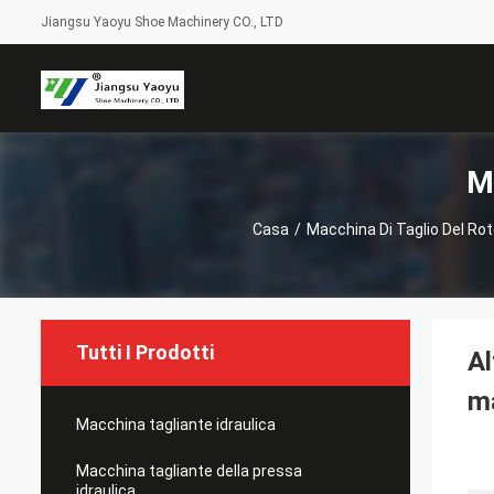
Jiangsu Yaoyu Shoe Machinery CO., LTD
M
Casa
/
Macchina Di Taglio Del Ro
Tutti I Prodotti
Al
ma
Macchina tagliante idraulica
Macchina tagliante della pressa
idraulica