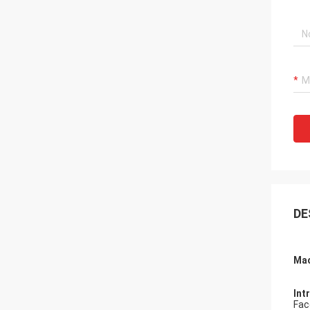
DE
Mac
Int
Fac