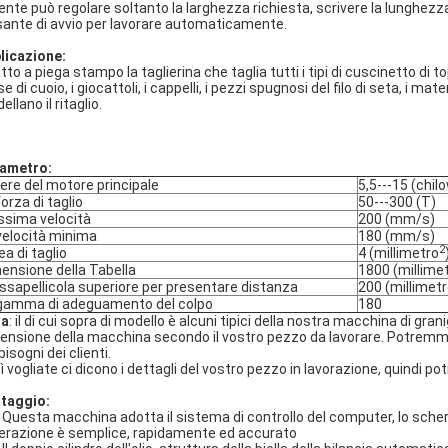
tente può regolare soltanto la larghezza richiesta, scrivere la lunghezz
sante di avvio per lavorare automaticamente.
licazione:
to a piega stampo la taglierina che taglia tutti i tipi di cuscinetto di topo,
e di cuoio, i giocattoli, i cappelli, i pezzi spugnosi del filo di seta, i mate
llano il ritaglio.
ametro:
ere del motore principale
5,5---15 (chil
forza di taglio
50---300 (T)
sima velocità
200 (mm/s)
velocità minima
180 (mm/s)
2
ea di taglio
4 (millimetro
ensione della Tabella
1800 (millime
ssapellicola superiore per presentare distanza
200 (millimetr
gamma di adeguamento del colpo
180
ta
: il di cui sopra di modello è alcuni tipici della nostra macchina di gr
ensione della macchina secondo il vostro pezzo da lavorare. Potremmo f
bisogni dei clienti.
ì vogliate ci dicono i dettagli del vostro pezzo in lavorazione, quindi 
taggio:
Questa macchina adotta il sistema di controllo del computer, lo scherm
perazione è semplice, rapidamente ed accurato