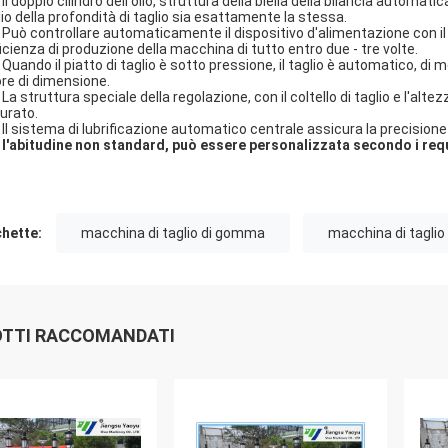
Il doppio cilindro dell'olio, struttura della biella della bilancia automat
lio della profondità di taglio sia esattamente la stessa.
Può controllare automaticamente il dispositivo d'alimentazione con il 
fficienza di produzione della macchina di tutto entro due - tre volte.
Quando il piatto di taglio è sotto pressione, il taglio è automatico, di m
ore di dimensione.
La struttura speciale della regolazione, con il coltello di taglio e l'al
urato.
Il sistema di lubrificazione automatico centrale assicura la precision
.
l'abitudine non standard, può essere personalizzata secondo i requi
chette:
macchina di taglio di gomma
macchina di taglio 
TTI RACCOMANDATI