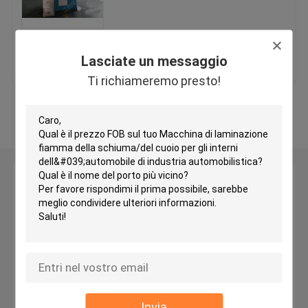
Tagliatrice capa di viaggio idraulica
Miglior prezzo
Contattaci
Lasciate un messaggio
Macchina di taglio del rotolo
Ti richiameremo presto!
Osservi più
Macchina della taglierina della striscia del tessuto
Tagliatrice del rotolo del tessuto
Lasciate un messaggio
Ti richiameremo presto!
Macchina di diffusione automatica
Goffratrice ultrasonica
Tagliatrice del computer
Invia