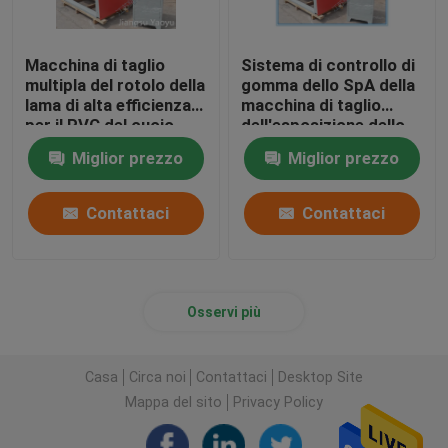
Macchina di taglio
Sistema di controllo di
multipla del rotolo della
gomma dello SpA della
lama di alta efficienza
macchina di taglio
per il PVC del cuoio
dell'esposizione dello
genuino
schermo attivabile al
Miglior prezzo
Miglior prezzo
tatto per il panno di
cuoio
Contattaci
Contattaci
Osservi più
Casa
Circa noi
Contattaci
Desktop Site
Mappa del sito
Privacy Policy