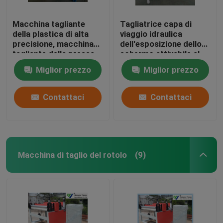
Macchina tagliante
Tagliatrice capa di
della plastica di alta
viaggio idraulica
precisione, macchina
dell'esposizione dello
tagliante della pressa
schermo attivabile al
idraulica
tatto per i
Miglior prezzo
Miglior prezzo
materiali/delicatamente
del pavimento film
Contattaci
Contattaci
Macchina di taglio del rotolo
(9)