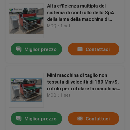
Alta efficienza multipla del
sistema di controllo dello SpA
della lama della macchina di
taglio dello strato della striscia
MOQ：1 set
del PVC
Miglior prezzo
Contattaci
Mini macchina di taglio non
tessuta di velocità di 180 Mm/S,
rotolo per rotolare la macchina
di taglio
MOQ：1 set
Miglior prezzo
Contattaci