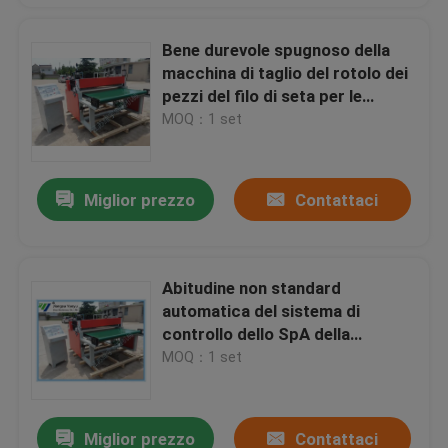
Bene durevole spugnoso della
macchina di taglio del rotolo dei
pezzi del filo di seta per le
scarpe che fanno fabbrica a
MOQ：1 set
macchina
Miglior prezzo
Contattaci
Abitudine non standard
automatica del sistema di
controllo dello SpA della
macchina di taglio del rotolo del
MOQ：1 set
tessuto di carta
Miglior prezzo
Contattaci