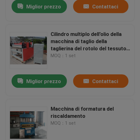
Miglior prezzo
Contattaci
Cilindro multiplo dell'olio della
macchina di taglio della
taglierina del rotolo del tessuto
della lama doppio
MOQ：1 set
Miglior prezzo
Contattaci
Casa
Macchina di formatura del
riscaldamento
Prodotti
MOQ：1 set
Circa noi