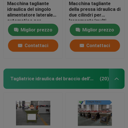
Macchina tagliante
Macchina tagliante
idraulica del singolo
della pressa idraulica di
alimentatore laterale
due cilindri per
automatico per
largamente/multi
EVA/schiuma
strato dei materiali
Miglior prezzo
Miglior prezzo
Contattaci
Contattaci
Tagliatrice idraulica del braccio dell'oscillazione
(20)