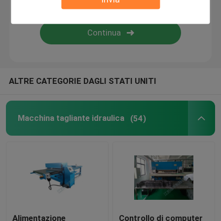
Macchina di laminazione della fiamma
strati di plastica
ALTRE CATEGORIE DAGLI STATI UNITI
Guanto che fa macchina
Macchina tagliante idraulica
(54)
Alimentazione
Controllo di computer