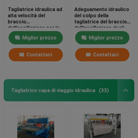
Tagliatrice idraulica ad
Adeguamento idraulico
alta velocità del
del colpo della
braccio
tagliatrice del braccio
dell'oscillazione per la
dell'oscillazione degli
fabbricazione del
insiemi di telefono
Miglior prezzo
Miglior prezzo
guanto di cuoio
cellulare 5-55mm
Contattaci
Contattaci
Tagliatrice capa di viaggio idraulica
(33)