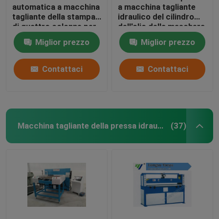
automatica a macchina
a macchina tagliante
tagliante della stampa
idraulico del cilindro
di quattro colonne per
dell'olio della maschera
la fabbricazione della
facciale doppio
Miglior prezzo
Miglior prezzo
scarpa di sport
Contattaci
Contattaci
Macchina tagliante della pressa idraulica
(37)