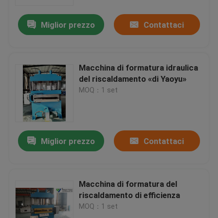
Miglior prezzo
Contattaci
Giro della fabbrica
Controllo di qualità
Macchina di formatura idraulica
del riscaldamento «di Yaoyu»
Contattici
MOQ：1 set
Richieda una citazione
Miglior prezzo
Contattaci
Macchina tagliante idraulica
Macchina tagliante della pressa idraulica
Macchina di formatura del
riscaldamento di efficienza
MOQ：1 set
Tagliatrice idraulica del braccio dell'oscillazione