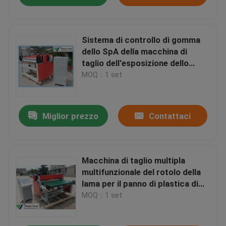
Sistema di controllo di gomma
dello SpA della macchina di
taglio dell'esposizione dello
schermo attivabile al tatto per il
MOQ：1 set
panno di cuoio
Miglior prezzo
Contattaci
Macchina di taglio multipla
multifunzionale del rotolo della
lama per il panno di plastica di
cuoio delle sogliole
MOQ：1 set