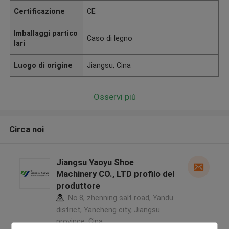
Certificazione
CE
Imballaggi partico
Caso di legno
lari
Luogo di origine
Jiangsu, Cina
Osservi più
Circa noi
Jiangsu Yaoyu Shoe
Machinery CO., LTD profilo del
produttore
No.8, zhenning salt road, Yandu
district, Yancheng city, Jiangsu
province ,Cina