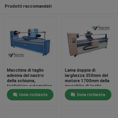
Prodotti raccomandati
Macchina di taglio
Lama doppia di
adesiva del nastro
larghezza 350mm del
della schiuma,
motore 1700mm della
Casa
tagliatrice automatica
macchina di taglio
del rotolo del nastro
della taglierina del
Invia richiesta
Invia richiesta
rotolo del tessuto di
Prodotti
alta efficienza
Circa noi