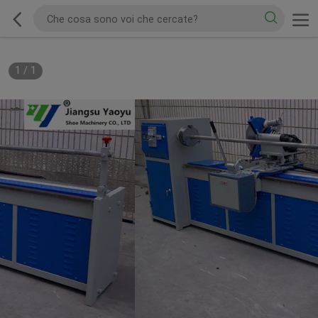
1
/
1