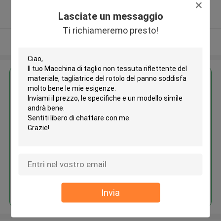
5.0
Lasciate un messaggio
Fornitore verificato
Ti richiameremo presto!
Osservi più
Ottieni il miglior prezzo per
Macchina di taglio non tessuta
riflettente del materiale,
tagliatrice del rotolo del panno
Continua
Invia