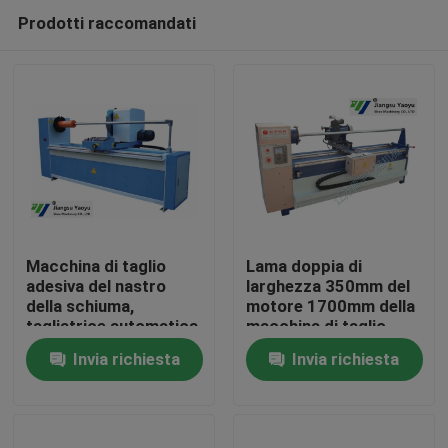
Prodotti raccomandati
Macchina di taglio
Lama doppia di
adesiva del nastro
larghezza 350mm del
della schiuma,
motore 1700mm della
Casa
tagliatrice automatica
macchina di taglio
del rotolo del nastro
della taglierina del
Invia richiesta
Invia richiesta
rotolo del tessuto di
Prodotti
alta efficienza
Circa noi