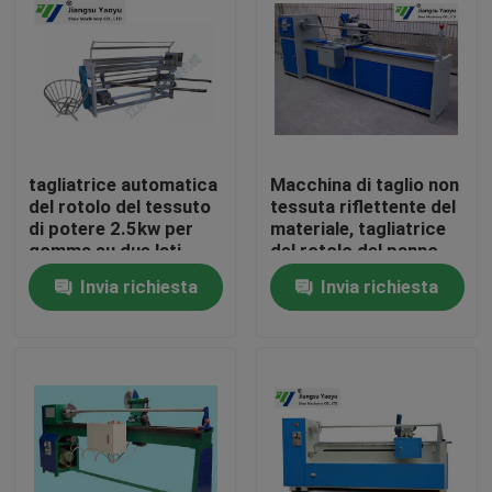
Giro della fabbrica
Controllo di qualità
tagliatrice automatica
Macchina di taglio non
Contattici
del rotolo del tessuto
tessuta riflettente del
di potere 2.5kw per
materiale, tagliatrice
gomma su due lati
del rotolo del panno
Richieda una citazione
Invia richiesta
Invia richiesta
Macchina tagliante idraulica
Macchina tagliante della pressa idraulica
Tagliatrice idraulica del braccio dell'oscillazione