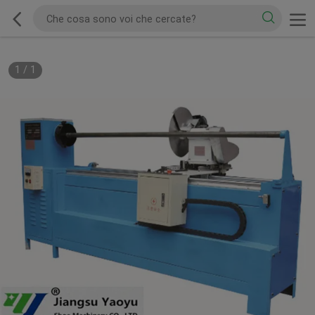
1
/
1