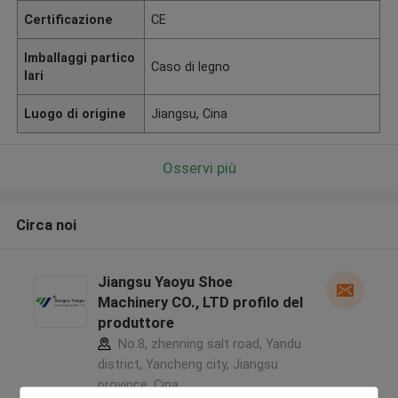
Certificazione
CE
Imballaggi partico
Caso di legno
lari
Luogo di origine
Jiangsu, Cina
Osservi più
Circa noi
Jiangsu Yaoyu Shoe
Machinery CO., LTD profilo del
produttore
No.8, zhenning salt road, Yandu
district, Yancheng city, Jiangsu
province ,Cina