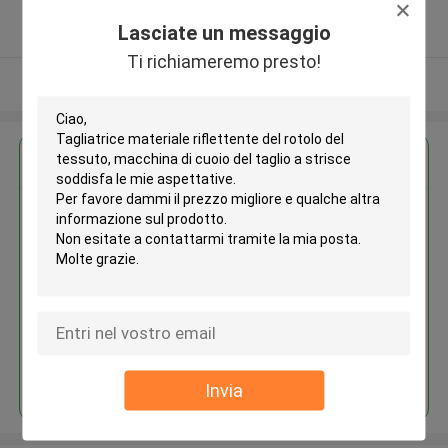
5.0
Lasciate un messaggio
Fornitore verificato
Ti richiameremo presto!
Osservi più
Ottieni il miglior prezzo per
Tagliatrice materiale riflettente
del rotolo del tessuto, macchina
di cuoio del taglio a strisce
Continua
Invia