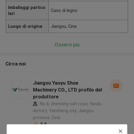
Imballaggi partico
Caso di legno
lari
Luogo di origine
Jiangsu, Cina
Osservi più
Circa noi
Jiangsu Yaoyu Shoe
Machinery CO., LTD profilo del
produttore
No.8, zhenning salt road, Yandu
district, Yancheng city, Jiangsu
province ,Cina
5.0
Fornitore verificato