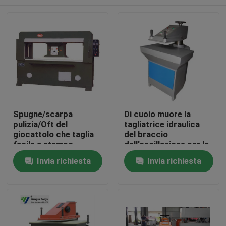
Spugne/scarpa
Di cuoio muore la
pulizia/Oft del
tagliatrice idraulica
giocattolo che taglia
del braccio
facile a stampo
dell'oscillazione per la
tagliente basso a
scarpa che fa
Casa
Invia richiesta
Invia richiesta
macchina di incidenza
l'industria
guasti azionato
Prodotti
Circa noi