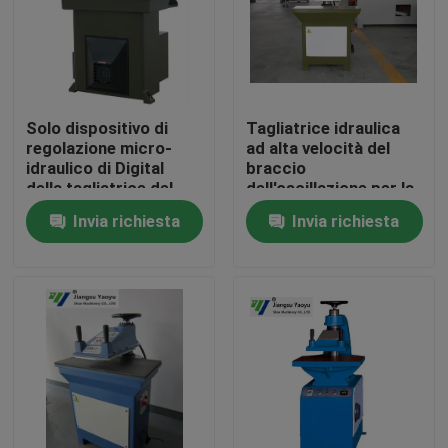
Giro della fabbrica
Controllo di qualità
Solo dispositivo di
Tagliatrice idraulica
regolazione micro-
ad alta velocità del
idraulico di Digital
braccio
Contattici
della tagliatrice del
dell'oscillazione per la
braccio
fabbricazione del
Invia richiesta
Invia richiesta
dell'oscillazione della
guanto di cuoio
Richieda una citazione
scarpa
Macchina tagliante idraulica
Macchina tagliante della pressa idraulica
Tagliatrice idraulica del braccio dell'oscillazione