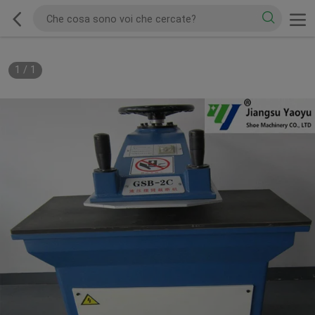
1
/
1