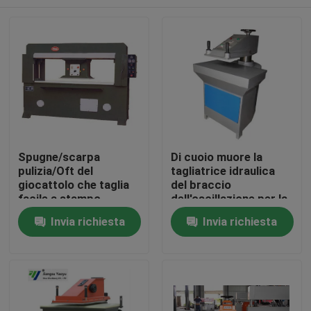
Spugne/scarpa
Di cuoio muore la
pulizia/Oft del
tagliatrice idraulica
giocattolo che taglia
del braccio
facile a stampo
dell'oscillazione per la
tagliente basso a
scarpa che fa
Casa
Invia richiesta
Invia richiesta
macchina di incidenza
l'industria
guasti azionato
Prodotti
Circa noi