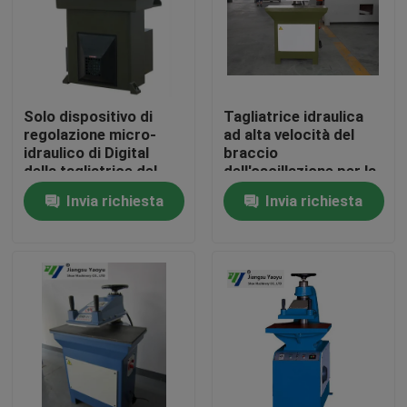
Giro della fabbrica
Controllo di qualità
Solo dispositivo di
Tagliatrice idraulica
regolazione micro-
ad alta velocità del
idraulico di Digital
braccio
Contattici
della tagliatrice del
dell'oscillazione per la
braccio
fabbricazione del
Invia richiesta
Invia richiesta
dell'oscillazione della
guanto di cuoio
Richieda una citazione
scarpa
Macchina tagliante idraulica
Macchina tagliante della pressa idraulica
Tagliatrice idraulica del braccio dell'oscillazione