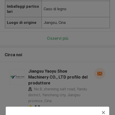
Imballaggi partico
Caso di legno
lari
Luogo di origine
Jiangsu, Cina
Osservi più
Circa noi
Jiangsu Yaoyu Shoe
Machinery CO., LTD profilo del
produttore
No.8, zhenning salt road, Yandu
district, Yancheng city, Jiangsu
province ,Cina
5.0
Fornitore verificato