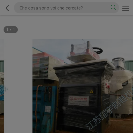
1
/
1