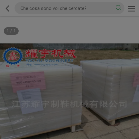
1
/
1