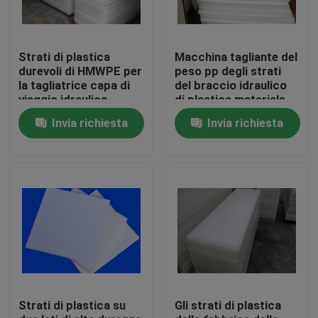
Strati di plastica
Macchina tagliante del
durevoli di HMWPE per
peso pp degli strati
la tagliatrice capa di
del braccio idraulico
viaggio idraulica
di plastica materiale
basso
Invia richiesta
Invia richiesta
dell'oscillazione
Casa
Prodotti
Strati di plastica su
Gli strati di plastica
Circa noi