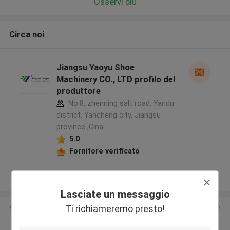
Osservi più
Circa noi
Jiangsu Yaoyu Shoe
Machinery CO., LTD profilo del
produttore
No.8, zhenning salt road, Yandu
district, Yancheng city, Jiangsu
province ,Cina
5.0
Fornitore verificato
Osservi più
Lasciate un messaggio
Ti richiameremo presto!
Ottieni il miglior prezzo per