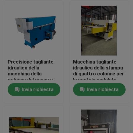
Giro della fabbrica
Controllo di qualità
Contattici
Precisione tagliante
Macchina tagliante
idraulica della
idraulica della stampa
Richieda una citazione
macchina della
di quattro colonne per
colonna del panno e
la scatola ondulata
del cuoio quattro
Invia richiesta
Invia richiesta
Macchina tagliante idraulica
Macchina tagliante della pressa idraulica
Tagliatrice idraulica del braccio dell'oscillazione