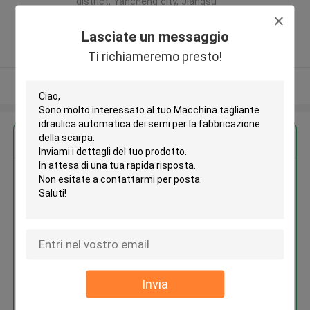
district, Yancheng city, Jiangsu
province ,Cina
Lasciate un messaggio
5.0
Fornitore verificato
Ti richiameremo presto!
Osservi più
Ottieni il miglior prezzo per
Macchina tagliante idraulica
automatica dei semi per la
fabbricazione della scarpa
Invia
Continua