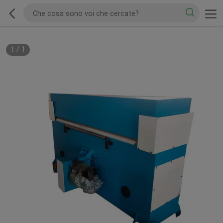
1
/
1