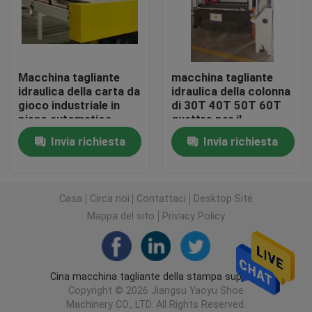
Tagliatrice capa di viaggio idraulica
Macchina tagliante
macchina tagliante
Macchina di taglio del rotolo
idraulica della carta da
idraulica della colonna
gioco industriale in
di 30T 40T 50T 60T
pieno automatica
quattro per il
Macchina della taglierina della striscia del tessuto
sottopiede delle
Invia richiesta
Invia richiesta
scarpe
Tagliatrice del rotolo del tessuto
Casa
Circa noi
Contattaci
Desktop Site
Macchina di diffusione automatica
Mappa del sito
Privacy Policy
Goffratrice ultrasonica
Cina macchina tagliante della stampa supplier.
Copyright © 2026 Jiangsu Yaoyu Shoe
Tagliatrice del computer
Machinery CO., LTD. All Rights Reserved.