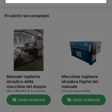
Prodotti raccomandati
Manuale tagliante
Macchina tagliante
Casa
idraulico della
idraulica Digital del
macchina del doppio
manuale
dei cilindri 4 tessuto
programmabile
Prodotti
della colonna
Invia richiesta
Invia richiesta
Circa noi