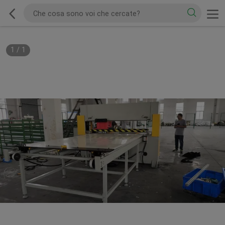
1
/
1