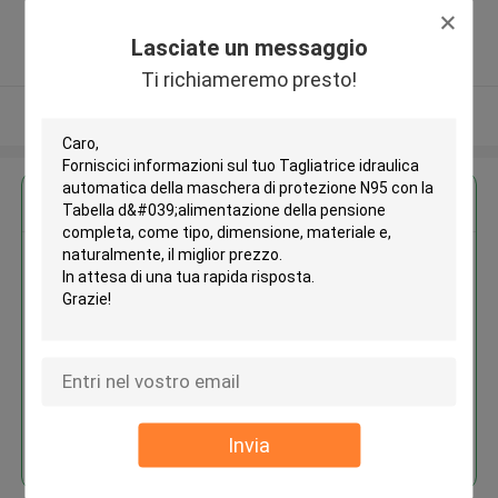
province ,Cina
5.0
Lasciate un messaggio
Fornitore verificato
Ti richiameremo presto!
Osservi più
Ottieni il miglior prezzo per
Tagliatrice idraulica automatica
della maschera di protezione
N95 con la Tabella
d'alimentazione della pensione
completa
Continua
Invia