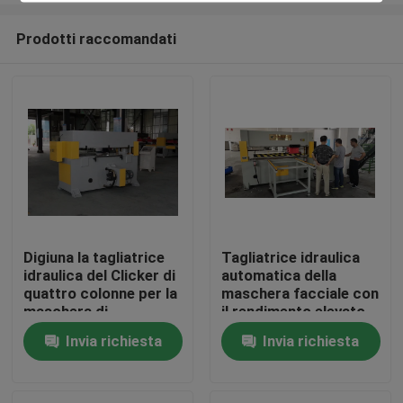
Prodotti raccomandati
Digiuna la tagliatrice
Tagliatrice idraulica
idraulica del Clicker di
automatica della
Casa
quattro colonne per la
maschera facciale con
maschera di
il rendimento elevato
protezione N95
Invia richiesta
Invia richiesta
Prodotti
Circa noi