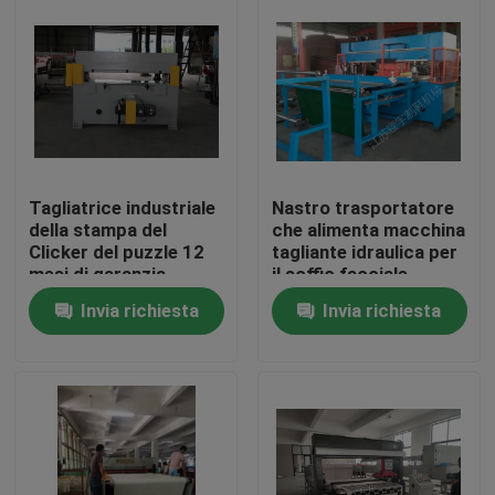
Giro della fabbrica
Controllo di qualità
Contattici
Tagliatrice industriale
Nastro trasportatore
della stampa del
che alimenta macchina
Clicker del puzzle 12
tagliante idraulica per
Richieda una citazione
mesi di garanzia
il soffio facciale
polvere/della
Invia richiesta
Invia richiesta
maschera
Macchina tagliante idraulica
Macchina tagliante della pressa idraulica
Tagliatrice idraulica del braccio dell'oscillazione