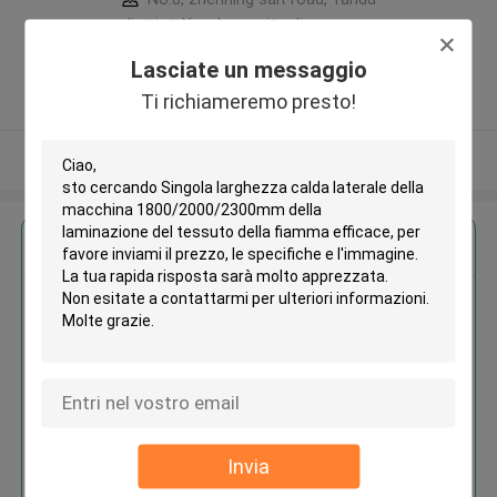
district, Yancheng city, Jiangsu
province ,Cina
Lasciate un messaggio
5.0
Ti richiameremo presto!
Fornitore verificato
Osservi più
Ottieni il miglior prezzo per
Singola larghezza calda laterale
della macchina
1800/2000/2300mm della
laminazione del tessuto della
fiamma efficace
Invia
Continua