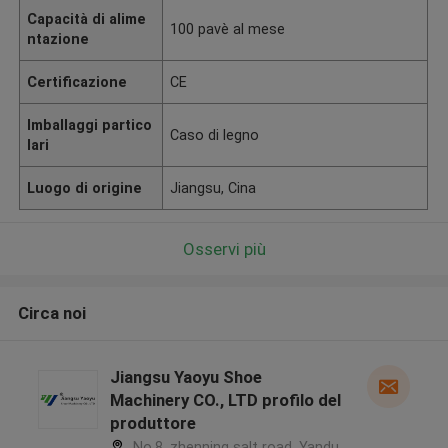
Capacità di alime
100 pavè al mese
ntazione
Certificazione
CE
Imballaggi partico
Caso di legno
lari
Luogo di origine
Jiangsu, Cina
Osservi più
Circa noi
Jiangsu Yaoyu Shoe
Machinery CO., LTD profilo del
produttore
No.8, zhenning salt road, Yandu