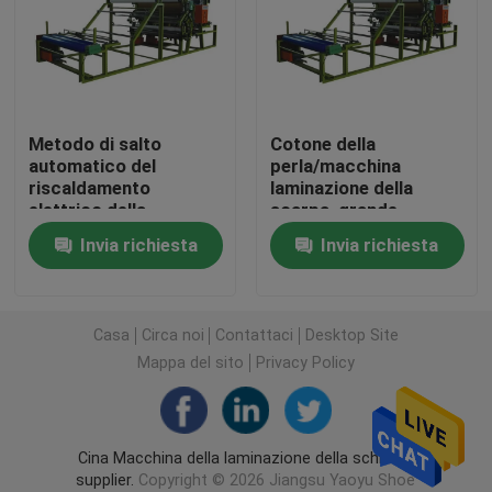
Tagliatrice capa di viaggio idraulica
Macchina di taglio del rotolo
Metodo di salto
Cotone della
automatico del
perla/macchina
riscaldamento
laminazione della
Macchina della taglierina della striscia del tessuto
elettrico della
scarpa, grande
macchina della
macchina della
Invia richiesta
Invia richiesta
laminazione del
laminazione di Eva
Tagliatrice del rotolo del tessuto
tessuto della casa dei
bagagli della fiamma
Macchina di diffusione automatica
Casa
Circa noi
Contattaci
Desktop Site
Mappa del sito
Privacy Policy
Goffratrice ultrasonica
Cina Macchina della laminazione della schiuma
Tagliatrice del computer
supplier.
Copyright © 2026 Jiangsu Yaoyu Shoe