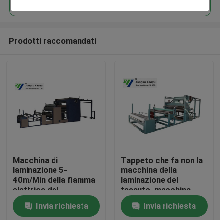
Prodotti raccomandati
Casa
Macchina di
Tappeto che fa non la
laminazione 5-
macchina della
40m/Min della fiamma
laminazione del
Prodotti
elettrica del
tessuto, macchina
riscaldamento per
della laminazione di
Invia richiesta
Invia richiesta
bagagli/decorazione
Eva
Circa noi