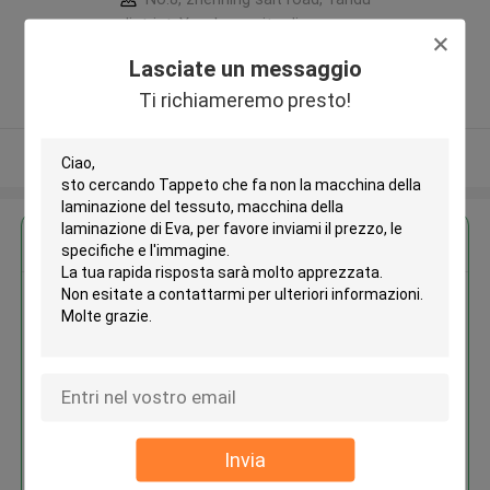
district, Yancheng city, Jiangsu
province ,Cina
Lasciate un messaggio
5.0
Ti richiameremo presto!
Fornitore verificato
Osservi più
Ottieni il miglior prezzo per
Tappeto che fa non la macchina
della laminazione del tessuto,
macchina della laminazione di
Eva
Invia
Continua