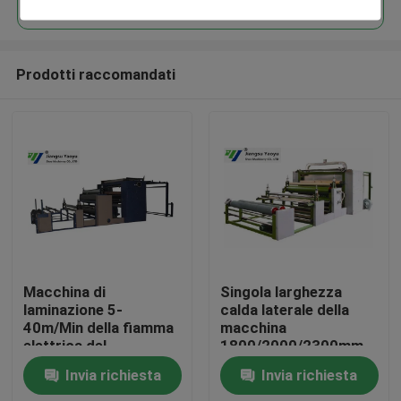
Prodotti raccomandati
Casa
Macchina di
Singola larghezza
laminazione 5-
calda laterale della
40m/Min della fiamma
macchina
Prodotti
elettrica del
1800/2000/2300mm
riscaldamento per
della laminazione del
Invia richiesta
Invia richiesta
bagagli/decorazione
tessuto della fiamma
Circa noi
efficace