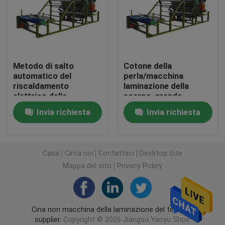
Tagliatrice capa di viaggio idraulica
Macchina di taglio del rotolo
Metodo di salto
Cotone della
automatico del
perla/macchina
riscaldamento
laminazione della
Macchina della taglierina della striscia del tessuto
elettrico della
scarpa, grande
macchina della
macchina della
Invia richiesta
Invia richiesta
laminazione del
laminazione di Eva
Tagliatrice del rotolo del tessuto
tessuto della casa dei
bagagli della fiamma
Macchina di diffusione automatica
Casa
Circa noi
Contattaci
Desktop Site
Mappa del sito
Privacy Policy
Goffratrice ultrasonica
Cina non macchina della laminazione del tessuto
Tagliatrice del computer
supplier.
Copyright © 2026 Jiangsu Yaoyu Shoe