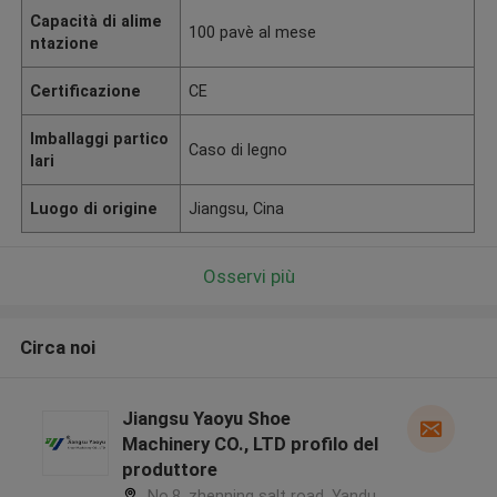
Capacità di alime
100 pavè al mese
ntazione
Certificazione
CE
Imballaggi partico
Caso di legno
lari
Luogo di origine
Jiangsu, Cina
Osservi più
Circa noi
Jiangsu Yaoyu Shoe
Machinery CO., LTD profilo del
produttore
No.8, zhenning salt road, Yandu