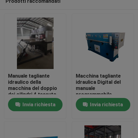
Prodotti raccomandati
Manuale tagliante
Macchina tagliante
idraulico della
idraulica Digital del
macchina del doppio
manuale
dei cilindri 4 tessuto
programmabile
Casa
della colonna
Invia richiesta
Invia richiesta
Prodotti
Circa noi