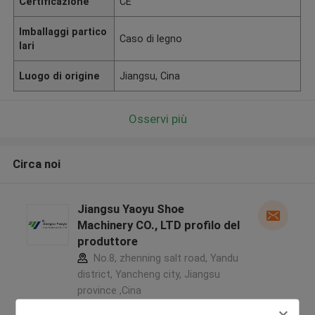
Certificazione
CE
Imballaggi partico
Caso di legno
lari
Luogo di origine
Jiangsu, Cina
Osservi più
Circa noi
Jiangsu Yaoyu Shoe
Machinery CO., LTD profilo del
produttore
No.8, zhenning salt road, Yandu
district, Yancheng city, Jiangsu
province ,Cina
5.0