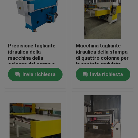
Giro della fabbrica
Controllo di qualità
Precisione tagliante
Macchina tagliante
idraulica della
idraulica della stampa
Contattici
macchina della
di quattro colonne per
colonna del panno e
la scatola ondulata
del cuoio quattro
Invia richiesta
Invia richiesta
Richieda una citazione
Macchina tagliante idraulica
Macchina tagliante della pressa idraulica
Tagliatrice idraulica del braccio dell'oscillazione