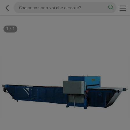
1
/
1