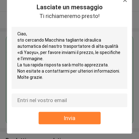
Fornitore verificato
Lasciate un messaggio
Ti richiameremo presto!
Osservi più
Ottieni il miglior prezzo per
Macchina tagliante idraulica
automatica del nastro
trasportatore di alta qualità «di
Yaoyu»
Continua
Invia