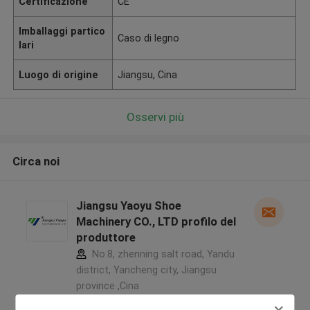
Certificazione
CE
Imballaggi partico
Caso di legno
lari
Luogo di origine
Jiangsu, Cina
Osservi più
Circa noi
Jiangsu Yaoyu Shoe
Machinery CO., LTD profilo del
produttore
No.8, zhenning salt road, Yandu
district, Yancheng city, Jiangsu
province ,Cina
5.0