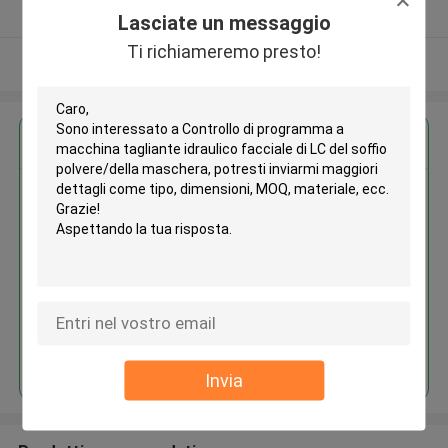
Fornitore verificato
Lasciate un messaggio
Ti richiameremo presto!
Osservi più
Ottieni il miglior prezzo per
Controllo di programma a
macchina tagliante idraulico
facciale di LC del soffio
polvere/della maschera
Continua
Invia