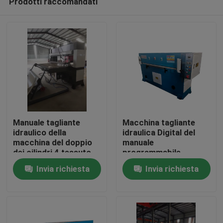
Prodotti raccomandati
Manuale tagliante
Macchina tagliante
idraulico della
idraulica Digital del
macchina del doppio
manuale
dei cilindri 4 tessuto
programmabile
Casa
della colonna
Invia richiesta
Invia richiesta
Prodotti
Circa noi