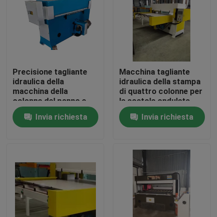
Giro della fabbrica
Controllo di qualità
Precisione tagliante
Macchina tagliante
idraulica della
idraulica della stampa
Contattici
macchina della
di quattro colonne per
colonna del panno e
la scatola ondulata
del cuoio quattro
Invia richiesta
Invia richiesta
Richieda una citazione
Macchina tagliante idraulica
Macchina tagliante della pressa idraulica
Tagliatrice idraulica del braccio dell'oscillazione