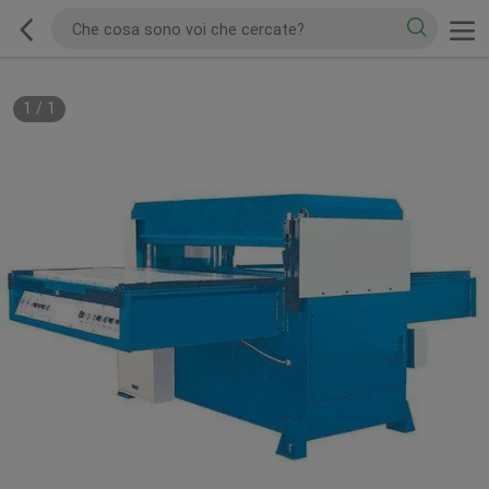
1
/
1