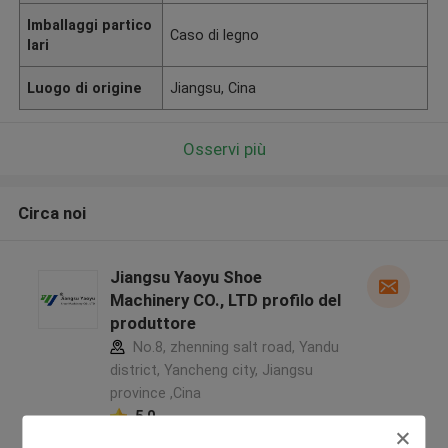
Imballaggi partico
Caso di legno
lari
Luogo di origine
Jiangsu, Cina
Osservi più
Circa noi
Jiangsu Yaoyu Shoe
Machinery CO., LTD profilo del
produttore
No.8, zhenning salt road, Yandu
district, Yancheng city, Jiangsu
province ,Cina
5.0
Fornitore verificato