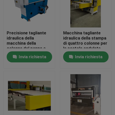
Giro della fabbrica
Controllo di qualità
Precisione tagliante
Macchina tagliante
idraulica della
idraulica della stampa
macchina della
di quattro colonne per
Contattici
colonna del panno e
la scatola ondulata
del cuoio quattro
Invia richiesta
Invia richiesta
Richieda una citazione
Macchina tagliante idraulica
Macchina tagliante della pressa idraulica
Tagliatrice idraulica del braccio dell'oscillazione