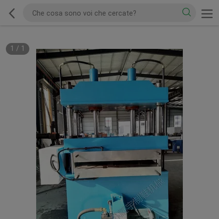
1
/
1