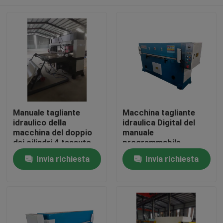
Manuale tagliante
Macchina tagliante
idraulico della
idraulica Digital del
macchina del doppio
manuale
dei cilindri 4 tessuto
programmabile
della colonna
Casa
Invia richiesta
Invia richiesta
Prodotti
Circa noi