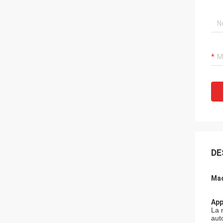
DE
Mac
App
La 
aut