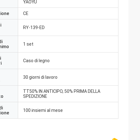
YAOYU
zione
CE
i
RY-139-ED
di
1 set
inimo
i
Caso di legno
i
30 giorni di lavoro
a
TT50% IN ANTICIPO, 50% PRIMA DELLA
to
SPEDIZIONE
di
100 insiemi al mese
zione