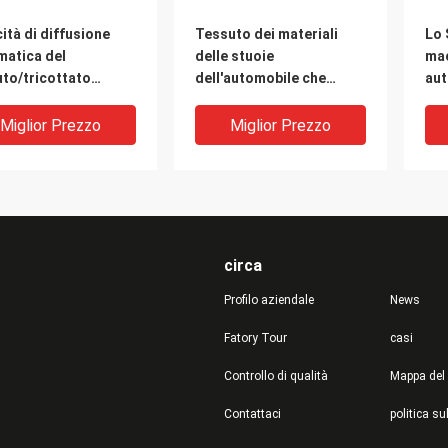
ità di diffusione
Tessuto dei materiali
Lo 
matica del
delle stuoie
mac
to/tricottato
dell'automobile che
aut
hina 400mm/S di
sparge il sistema di
to
entazione
azionamento a macchina
sc
Miglior Prezzo
Miglior Prezzo
del servomotore dello
spalmatore del panno
circa
Profilo aziendale
News
Fatory Tour
casi
Controllo di qualità
Mappa del 
acchina di
Tessuto automatico
con
Contattaci
usione automatica ad
della macchina dello
dif