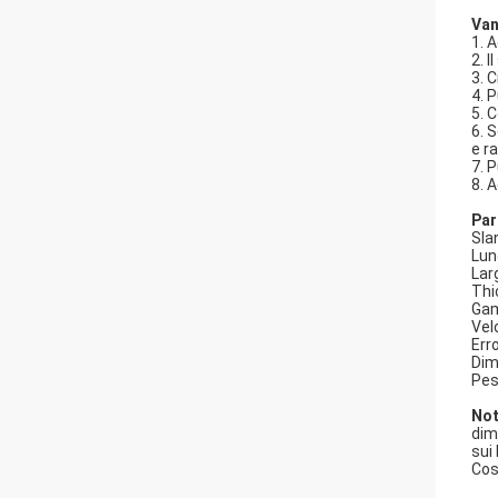
Van
1. 
2. 
3. 
4. P
5. 
6. 
e r
7. 
8. 
Par
Sla
Lun
Lar
Thi
Gam
Vel
Err
Dim
Pes
Not
dim
sui 
Cos