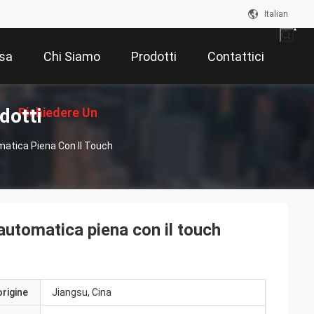
Italian
sa
Chi Siamo
Prodotti
Contattici
dotti
Richiedere Un
matica Piena Con Il Touch
Preventivo
automatica piena con il touch
origine
Jiangsu, Cina