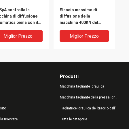
SpA controlla la
Slancio massimo di
china di diffusione
diffusione della
omatica piena con il
macchina 400KN del
uch
panno automatico dei
reen/servomotore
tessuti camicia/del
Miglior Prezzo
Miglior Prezzo
legame
Prodotti
Macchina tagliante idraulica
Macchina tagliante della pressa idraulica
sito
Tagliatrice idraulica del braccio dell'oscillazione
trollo a macchina di
Industria di indumento di
politica sulla riservatezza
Tutte le categorie
fusione automatico
diffusione su misura