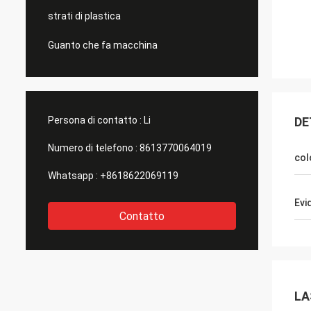
strati di plastica
Guanto che fa macchina
Persona di contatto :
Li
DE
Numero di telefono :
8613770064019
col
Whatsapp :
+8618622069119
Evi
Contatto
LA