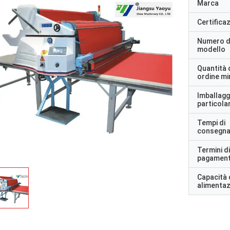
Marca
Certifica
Numero d
modello
Quantità 
ordine m
Imballagg
particolar
Tempi di
consegn
Termini di
pagamen
Capacità 
alimenta