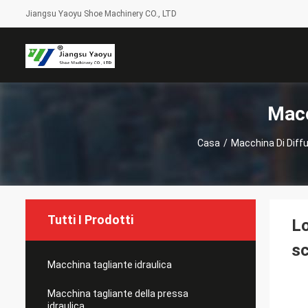
Jiangsu Yaoyu Shoe Machinery CO., LTD
Macc
Casa
/
Macchina Di Diff
Tutti I Prodotti
Lo
s
Macchina tagliante idraulica
Macchina tagliante della pressa
idraulica