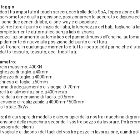
taggio:
Adopt ha importato il touch screen, controllo dello SpA, l'operazione affid
Il servomotore di alta precisione, posizionamento accurato e digiuna ed 
Ci sono due generi di laba, di one-way e di popolare.
uò mettere il punto di inizio del laba, la lunghezza del bab, tagliano la l
Completamente automatico senza liab di zhang.
Senza l'azionamento automatico del panno di nuovo all'origine, automat
apidamente di nuovo alla posizione del punto di rottura.
Può frenare in qualunque momento e tutto il posto ed il panno che è st
Adatto tessuto, tessuto, ecc. tricottati.
ametro:
ncio massimo: 400KN
ghezza di taglio: ≥40mm
ghezza di taglio: ≤4000mm
chness di taglio: ≤50mm
ma di adeguamento di viaggio: 0-70mm
ocità di alimentazione: ≤400mm/s
ore della dimensione di taglio: ±0.5mm
ensione di realizzabile: ≤4000mm*500mm
o totale: 3kWv
a:
il di cui sopra di modello è alcuni tipici della nostra macchina di gr
ensione della macchina secondo il vostro pezzo da lavorare. Potremmo f
bisogni dei clienti.
ì vogliate ci dicono i dettagli del vostro pezzo in lavorazione, quindi 