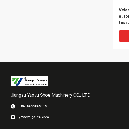
Veloc
auto
tessu
macc
alim
Jiangsu Yaoyu Shoe Machinery CO., LTD
+8618622069119
La m
ycyaoyu@126.com
diff