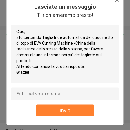
Fornitore verificato
Lasciate un messaggio
Ti richiameremo presto!
Osservi più
Ottieni il miglior prezzo per
Tagliatrice automatica del
cuscinetto di topo di EVA
Cutting Machine /China della
tagliatrice dello strato della
spugna
Continua
Invia