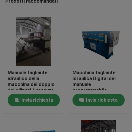
Prodotti raccomandati
Manuale tagliante
Macchina tagliante
idraulico della
idraulica Digital del
macchina del doppio
manuale
dei cilindri 4 tessuto
programmabile
Casa
della colonna
Invia richiesta
Invia richiesta
Prodotti
Circa noi