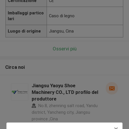
Certificazione
CE
Imballaggi partico
Caso di legno
lari
Luogo di origine
Jiangsu, Cina
Osservi più
Circa noi
Jiangsu Yaoyu Shoe
Machinery CO., LTD profilo del
produttore
No.8, zhenning salt road, Yandu
district, Yancheng city, Jiangsu
province ,Cina
5.0