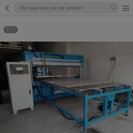
1
/
1