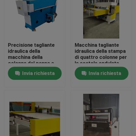
Giro della fabbrica
Controllo di qualità
Precisione tagliante
Macchina tagliante
idraulica della
idraulica della stampa
Contattici
macchina della
di quattro colonne per
colonna del panno e
la scatola ondulata
del cuoio quattro
Invia richiesta
Invia richiesta
Richieda una citazione
Macchina tagliante idraulica
Macchina tagliante della pressa idraulica
Tagliatrice idraulica del braccio dell'oscillazione