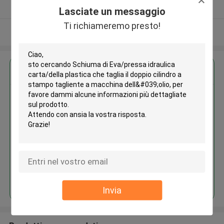
Fornitore verificato
Lasciate un messaggio
Ti richiameremo presto!
Osservi più
Ottieni il miglior prezzo per
Schiuma di Eva/pressa idraulica
carta/della plastica che taglia il
doppio cilindro a stampo
tagliente a macchina dell'olio
Continua
Invia