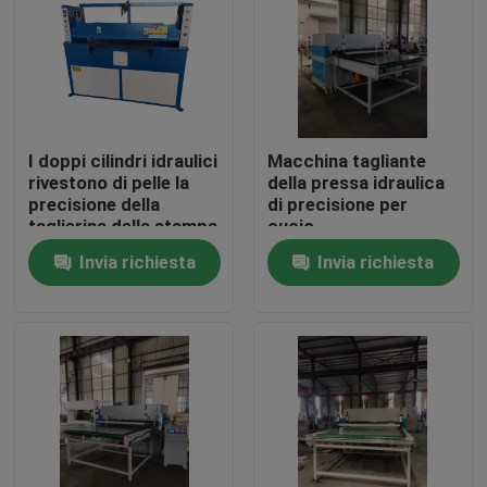
Giro della fabbrica
Controllo di qualità
I doppi cilindri idraulici
Macchina tagliante
rivestono di pelle la
della pressa idraulica
Contattici
precisione della
di precisione per
taglierina della stampa
cuoio
Invia richiesta
Invia richiesta
Richieda una citazione
Macchina tagliante idraulica
Macchina tagliante della pressa idraulica
Tagliatrice idraulica del braccio dell'oscillazione