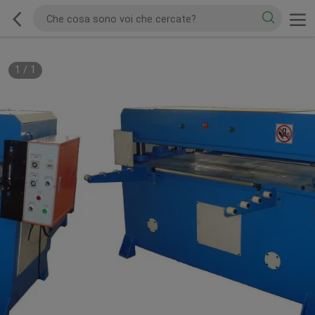
1
/
1