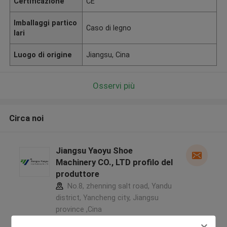
Certificazione
CE
Imballaggi partico
Caso di legno
lari
Luogo di origine
Jiangsu, Cina
Osservi più
Circa noi
Jiangsu Yaoyu Shoe
Machinery CO., LTD profilo del
produttore
No.8, zhenning salt road, Yandu
district, Yancheng city, Jiangsu
province ,Cina
5.0