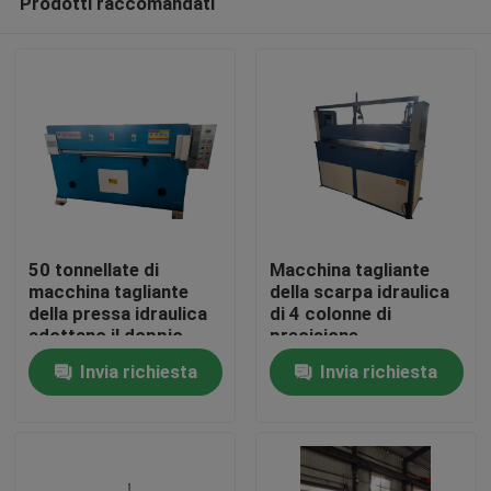
Prodotti raccomandati
50 tonnellate di
Macchina tagliante
macchina tagliante
della scarpa idraulica
della pressa idraulica
di 4 colonne di
adottano il doppio
precisione
Casa
cilindro dell'olio
Invia richiesta
Invia richiesta
Prodotti
Circa noi